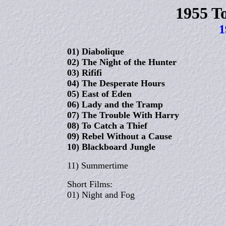
1955 T
1
01) Diabolique
02) The Night of the Hunter
03) Rififi
04) The Desperate Hours
05) East of Eden
06) Lady and the Tramp
07) The Trouble With Harry
08) To Catch a Thief
09) Rebel Without a Cause
10) Blackboard Jungle
11) Summertime
Short Films:
01) Night and Fog